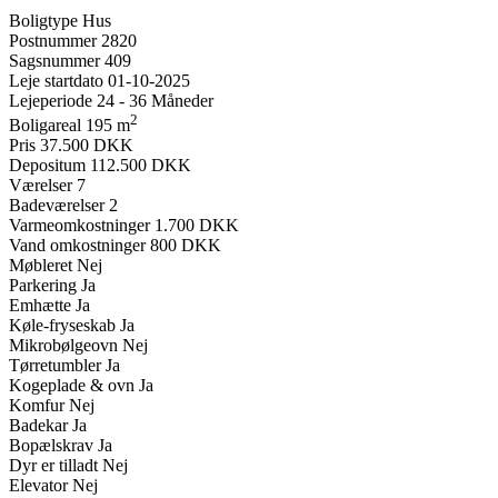
Boligtype
Hus
Postnummer
2820
Sagsnummer
409
Leje startdato
01-10-2025
Lejeperiode
24 - 36 Måneder
2
Boligareal
195 m
Pris
37.500 DKK
Depositum
112.500 DKK
Værelser
7
Badeværelser
2
Varmeomkostninger
1.700 DKK
Vand omkostninger
800 DKK
Møbleret
Nej
Parkering
Ja
Emhætte
Ja
Køle-fryseskab
Ja
Mikrobølgeovn
Nej
Tørretumbler
Ja
Kogeplade & ovn
Ja
Komfur
Nej
Badekar
Ja
Bopælskrav
Ja
Dyr er tilladt
Nej
Elevator
Nej