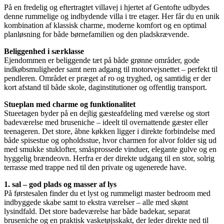
På en fredelig og eftertragtet villavej i hjertet af Gentofte udbydes
denne rummelige og indbydende villa i tre etager. Her får du en unik
kombination af klassisk charme, moderne komfort og en optimal
planløsning for både børnefamilien og den pladskrævende.
Beliggenhed i særklasse
Ejendommen er beliggende tæt på både grønne områder, gode
indkøbsmuligheder samt nem adgang til motorvejsnettet – perfekt til
pendleren. Området er præget af ro og tryghed, og samtidig er der
kort afstand til både skole, daginstitutioner og offentlig transport.
Stueplan med charme og funktionalitet
Stueetagen byder på en dejlig gæsteafdeling med værelse og stort
badeværelse med bruseniche – ideelt til overnattende gæster eller
teenageren. Det store, åbne køkken ligger i direkte forbindelse med
både spisestue og opholdsstue, hvor charmen for alvor folder sig ud
med smukke stuklofter, småsprossede vinduer, elegante gulve og en
hyggelig brændeovn. Herfra er der direkte udgang til en stor, solrig
terrasse med trappe ned til den private og ugenerede have.
1. sal – god plads og masser af lys
På førstesalen finder du et lyst og rummeligt master bedroom med
indbyggede skabe samt to ekstra værelser – alle med skønt
lysindfald. Det store badeværelse har både badekar, separat
bruseniche og en praktisk vasketøjsskakt, der leder direkte ned til