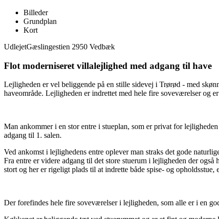
Billeder
Grundplan
Kort
Udlejet
Gæslingestien 2950 Vedbæk
Flot moderniseret villalejlighed med adgang til have
Lejligheden er vel beliggende på en stille sidevej i Trørød - med skønne
haveområde. Lejligheden er indrettet med hele fire soveværelser og er
Man ankommer i en stor entre i stueplan, som er privat for lejligheden 
adgang til 1. salen.
Ved ankomst i lejlighedens entre oplever man straks det gode naturlige l
Fra entre er videre adgang til det store stuerum i lejligheden der ogs
stort og her er rigeligt plads til at indrette både spise- og opholdsstu
Der forefindes hele fire soveværelser i lejligheden, som alle er i en g