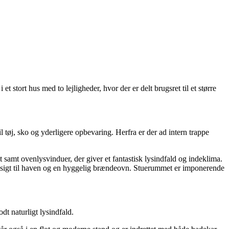
 stort hus med to lejligheder, hvor der er delt brugsret til et større
l tøj, sko og yderligere opbevaring. Herfra er der ad intern trappe
et samt ovenlysvinduer, der giver et fantastisk lysindfald og indeklima.
ed udsigt til haven og en hyggelig brændeovn. Stuerummet er imponerende
odt naturligt lysindfald.