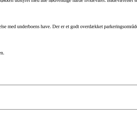
økken udstyret med alle nødvendige hårde hvidevarer. Badeværelset stå
delse med underboens have. Der er et godt overdækket parkeringsområde t
en.