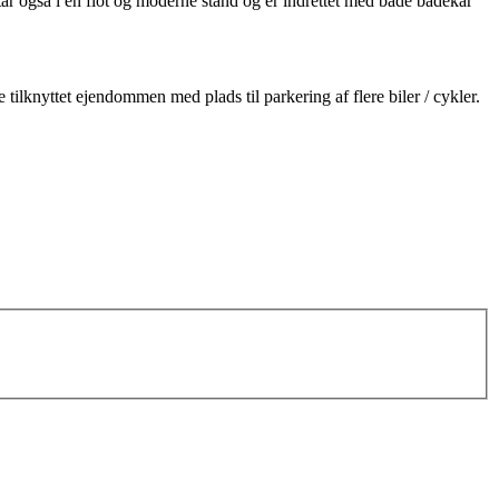
r også i en flot og moderne stand og er indrettet med både badekar
ilknyttet ejendommen med plads til parkering af flere biler / cykler.