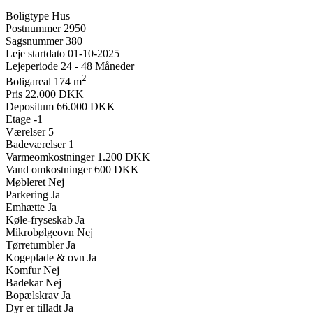
Boligtype
Hus
Postnummer
2950
Sagsnummer
380
Leje startdato
01-10-2025
Lejeperiode
24 - 48 Måneder
2
Boligareal
174 m
Pris
22.000 DKK
Depositum
66.000 DKK
Etage
-1
Værelser
5
Badeværelser
1
Varmeomkostninger
1.200 DKK
Vand omkostninger
600 DKK
Møbleret
Nej
Parkering
Ja
Emhætte
Ja
Køle-fryseskab
Ja
Mikrobølgeovn
Nej
Tørretumbler
Ja
Kogeplade & ovn
Ja
Komfur
Nej
Badekar
Nej
Bopælskrav
Ja
Dyr er tilladt
Ja