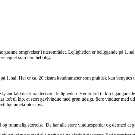
 grønne omgivelser i nærområdet. Lejligheden er beliggende på 1. sal i et
 velegnet som familiebolig.
på 1. sal. Her er ca. 20 ekstra kvadratmeter som praktisk kan benyttes ti
ysindfald der karakteriserer lejligheden. Her er loft til kip i gangareal
å har loft til kip, et stort gavlvindue med grøn udsigt, flere vinduer m
e, evt. hjemmekontor mv..
od og rummelig størrelse. De har alle store vinduespartier og dermed et g