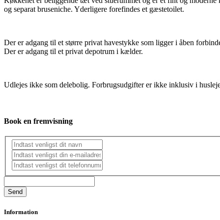
Køkkenet er beliggende tæt ved stuerummet og er et fint og moderne k
og separat bruseniche. Yderligere forefindes et gæstetoilet.
Der er adgang til et større privat havestykke som ligger i åben forbin
Der er adgang til et privat depotrum i kælder.
Udlejes ikke som delebolig. Forbrugsudgifter er ikke inklusiv i huslej
Book en fremvisning
Information