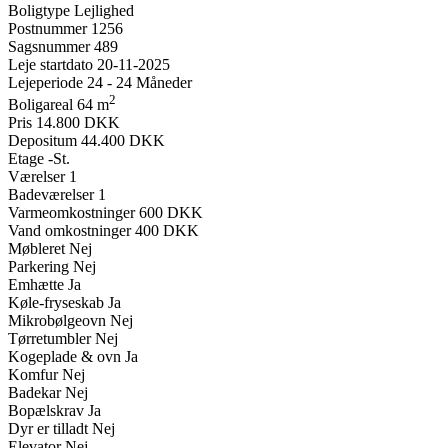
Boligtype
Lejlighed
Postnummer
1256
Sagsnummer
489
Leje startdato
20-11-2025
Lejeperiode
24 - 24 Måneder
2
Boligareal
64 m
Pris
14.800 DKK
Depositum
44.400 DKK
Etage
-St.
Værelser
1
Badeværelser
1
Varmeomkostninger
600 DKK
Vand omkostninger
400 DKK
Møbleret
Nej
Parkering
Nej
Emhætte
Ja
Køle-fryseskab
Ja
Mikrobølgeovn
Nej
Tørretumbler
Nej
Kogeplade & ovn
Ja
Komfur
Nej
Badekar
Nej
Bopælskrav
Ja
Dyr er tilladt
Nej
Elevator
Nej