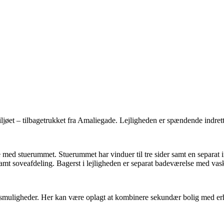
iljøet – tilbagetrukket fra Amaliegade. Lejligheden er spændende indre
 med stuerummet. Stuerummet har vinduer til tre sider samt en separat 
amt soveafdeling. Bagerst i lejligheden er separat badeværelse med vask
esmuligheder. Her kan være oplagt at kombinere sekundær bolig med erhver