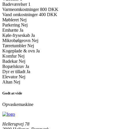
Badeværelser
1
Varmeomkostninger
800 DKK
Vand omkostninger
400 DKK
Møbleret
Nej
Parkering
Nej
Emhætte
Ja
Køle-fryseskab
Ja
Mikrobølgeovn
Nej
Tørretumbler
Nej
Kogeplade & ovn
Ja
Komfur
Nej
Badekar
Nej
Bopælskrav
Ja
Dyr er tilladt
Ja
Elevator
Nej
Altan
Nej
Godt at vide
Opvaskemaskine
Hellerupvej 78