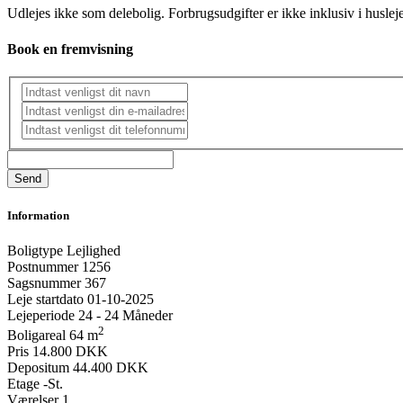
Udlejes ikke som delebolig. Forbrugsudgifter er ikke inklusiv i huslej
Book en fremvisning
Information
Boligtype
Lejlighed
Postnummer
1256
Sagsnummer
367
Leje startdato
01-10-2025
Lejeperiode
24 - 24 Måneder
2
Boligareal
64 m
Pris
14.800 DKK
Depositum
44.400 DKK
Etage
-St.
Værelser
1