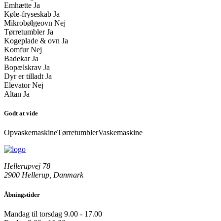
Emhætte
Ja
Køle-fryseskab
Ja
Mikrobølgeovn
Nej
Tørretumbler
Ja
Kogeplade & ovn
Ja
Komfur
Nej
Badekar
Ja
Bopælskrav
Ja
Dyr er tilladt
Ja
Elevator
Nej
Altan
Ja
Godt at vide
Opvaskemaskine
Tørretumbler
Vaskemaskine
Hellerupvej 78
2900 Hellerup, Danmark
Åbningstider
Mandag til torsdag
9.00 - 17.00