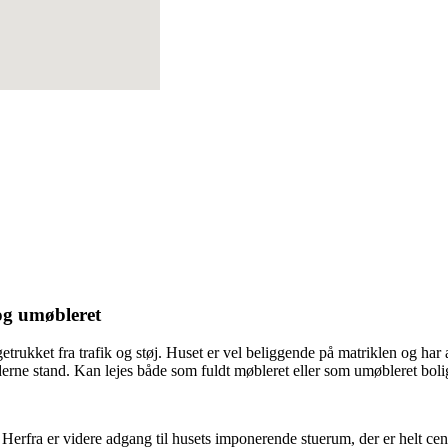
 og umøbleret
getrukket fra trafik og støj. Huset er vel beliggende på matriklen og h
erne stand. Kan lejes både som fuldt møbleret eller som umøbleret boli
rfra er videre adgang til husets imponerende stuerum, der er helt centra