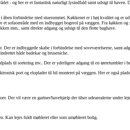
et - og her er et fantastisk naturligt lysindfald samt udsigt til haven. 
i åben forbindelse med stuerummet. Køkkenet er i høj kvalitet og er u
ligere et sofaområde med en indbygget bogreol på væggen. Fra køkken og
ekøkken mm., samt direkte adgang og udsigt til den flotte baghave.
lser. Der er indbyggede skabe i forbindelse med soveværelserne, samt adg
 indrettet både badekar og bruseniche.
plads til sortering mv.. Der er yderligere adgang til en tørretumbler i 
ktronisk port og eloplader til bil monteret på væggen. Her er også plad
oer. Der vil være en gartner/havehjælp der tilser udearealerne under lej
en. Kan lejes fuldt møbleret eller som umøbleret bolig.