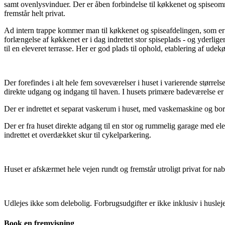
samt ovenlysvinduer. Der er åben forbindelse til køkkenet og spiseområd
fremstår helt privat.
Ad intern trappe kommer man til køkkenet og spiseafdelingen, som er 
forlængelse af køkkenet er i dag indrettet stor spiseplads - og yder
til en eleveret terrasse. Her er god plads til ophold, etablering af ud
Der forefindes i alt hele fem soveværelser i huset i varierende større
direkte udgang og indgang til haven. I husets primære badeværelse er
Der er indrettet et separat vaskerum i huset, med vaskemaskine og bord
Der er fra huset direkte adgang til en stor og rummelig garage med ele
indrettet et overdækket skur til cykelparkering.
Huset er afskærmet hele vejen rundt og fremstår utroligt privat for nab
Udlejes ikke som delebolig. Forbrugsudgifter er ikke inklusiv i huslej
Book en fremvisning