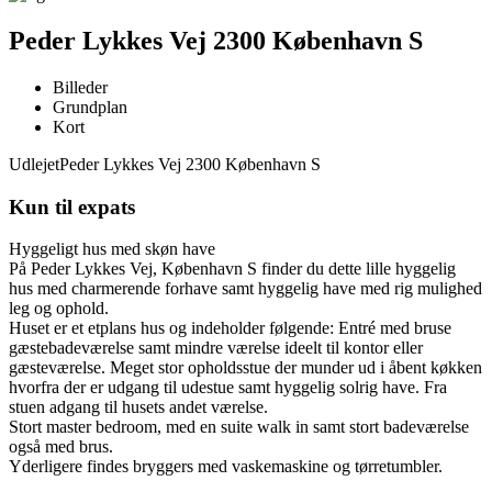
Peder Lykkes Vej 2300 København S
Billeder
Grundplan
Kort
Udlejet
Peder Lykkes Vej 2300 København S
Kun til expats
Hyggeligt hus med skøn have
På Peder Lykkes Vej, København S finder du dette lille hyggelig
hus med charmerende forhave samt hyggelig have med rig mulighed
leg og ophold.
Huset er et etplans hus og indeholder følgende: Entré med bruse
gæstebadeværelse samt mindre værelse ideelt til kontor eller
gæsteværelse. Meget stor opholdsstue der munder ud i åbent køkken
hvorfra der er udgang til udestue samt hyggelig solrig have. Fra
stuen adgang til husets andet værelse.
Stort master bedroom, med en suite walk in samt stort badeværelse
også med brus.
Yderligere findes bryggers med vaskemaskine og tørretumbler.