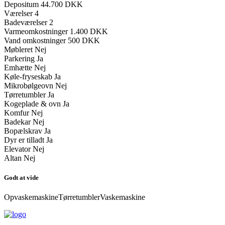
Depositum
44.700 DKK
Værelser
4
Badeværelser
2
Varmeomkostninger
1.400 DKK
Vand omkostninger
500 DKK
Møbleret
Nej
Parkering
Ja
Emhætte
Nej
Køle-fryseskab
Ja
Mikrobølgeovn
Nej
Tørretumbler
Ja
Kogeplade & ovn
Ja
Komfur
Nej
Badekar
Nej
Bopælskrav
Ja
Dyr er tilladt
Ja
Elevator
Nej
Altan
Nej
Godt at vide
Opvaskemaskine
Tørretumbler
Vaskemaskine