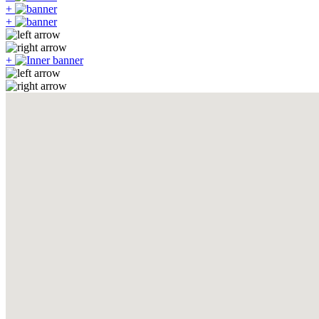
+
+
+