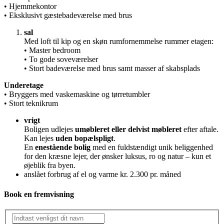
• Hjemmekontor
• Eksklusivt gæstebadeværelse med brus
sal
Med loft til kip og en skøn rumfornemmelse rummer etagen:
• Master bedroom
• To gode soveværelser
• Stort badeværelse med brus samt masser af skabsplads
Underetage
• Bryggers med vaskemaskine og tørretumbler
• Stort teknikrum
vrigt
Boligen udlejes
umøbleret eller delvist møbleret
efter aftale.
Kan lejes
uden bopælspligt
.
En
enestående bolig
med en fuldstændigt unik beliggenhed
for den kræsne lejer, der ønsker luksus, ro og natur – kun et
øjeblik fra byen.
anslået forbrug af el og varme kr. 2.300 pr. måned
Book en fremvisning