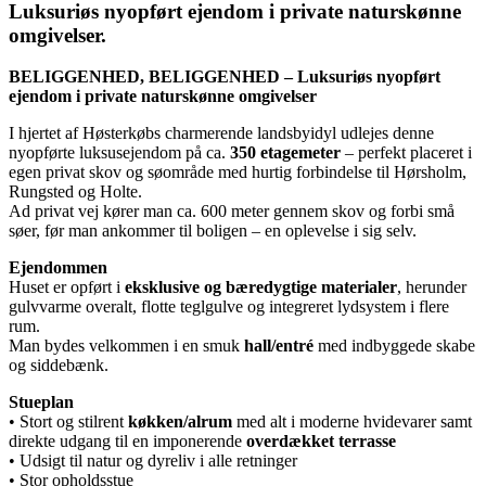
Luksuriøs nyopført ejendom i private naturskønne
omgivelser.
BELIGGENHED, BELIGGENHED – Luksuriøs nyopført
ejendom i private naturskønne omgivelser
I hjertet af Høsterkøbs charmerende landsbyidyl udlejes denne
nyopførte luksusejendom på ca.
350 etagemeter
– perfekt placeret i
egen privat skov og søområde med hurtig forbindelse til Hørsholm,
Rungsted og Holte.
Ad privat vej kører man ca. 600 meter gennem skov og forbi små
søer, før man ankommer til boligen – en oplevelse i sig selv.
Ejendommen
Huset er opført i
eksklusive og bæredygtige materialer
, herunder
gulvvarme overalt, flotte teglgulve og integreret lydsystem i flere
rum.
Man bydes velkommen i en smuk
hall/entré
med indbyggede skabe
og siddebænk.
Stueplan
• Stort og stilrent
køkken/alrum
med alt i moderne hvidevarer samt
direkte udgang til en imponerende
overdækket terrasse
• Udsigt til natur og dyreliv i alle retninger
• Stor opholdsstue