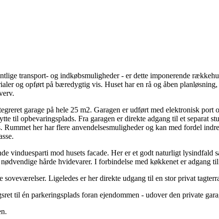
entlige transport- og indkøbsmuligheder - er dette imponerende rækkehus
rialer og opført på bæredygtig vis. Huset har en rå og åben planløsning
verv.
tegreret garage på hele 25 m2. Garagen er udført med elektronisk port o
nytte til opbevaringsplads. Fra garagen er direkte adgang til et separat
ems. Rummet her har flere anvendelsesmuligheder og kan med fordel indret
asse.
 vinduesparti mod husets facade. Her er et godt naturligt lysindfald samt
e nødvendige hårde hvidevarer. I forbindelse med køkkenet er adgang ti
e soveværelser. Ligeledes er her direkte udgang til en stor privat tagter
ugsret til én parkeringsplads foran ejendommen - udover den private gara
en.