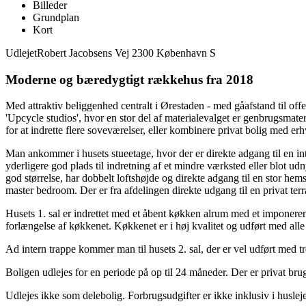
Billeder
Grundplan
Kort
Udlejet
Robert Jacobsens Vej 2300 København S
Moderne og bæredygtigt rækkehus fra 2018
Med attraktiv beliggenhed centralt i Ørestaden - med gåafstand til off
'Upcycle studios', hvor en stor del af materialevalget er genbrugsmate
for at indrette flere soveværelser, eller kombinere privat bolig med erh
Man ankommer i husets stueetage, hvor der er direkte adgang til en in
yderligere god plads til indretning af et mindre værksted eller blot ud
god størrelse, har dobbelt loftshøjde og direkte adgang til en stor h
master bedroom. Der er fra afdelingen direkte udgang til en privat terr
Husets 1. sal er indrettet med et åbent køkken alrum med et imponerende
forlængelse af køkkenet. Køkkenet er i høj kvalitet og udført med all
Ad intern trappe kommer man til husets 2. sal, der er vel udført med tr
Boligen udlejes for en periode på op til 24 måneder. Der er privat br
Udlejes ikke som delebolig. Forbrugsudgifter er ikke inklusiv i huslej