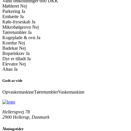
Vand omkostninger
600 DKK
Møbleret
Nej
Parkering
Ja
Emhætte
Ja
Køle-fryseskab
Ja
Mikrobølgeovn
Nej
Tørretumbler
Ja
Kogeplade & ovn
Ja
Komfur
Nej
Badekar
Nej
Bopælskrav
Ja
Dyr er tilladt
Ja
Elevator
Nej
Altan
Ja
Godt at vide
Opvaskemaskine
Tørretumbler
Vaskemaskine
Hellerupvej 78
2900 Hellerup, Danmark
Åbningstider