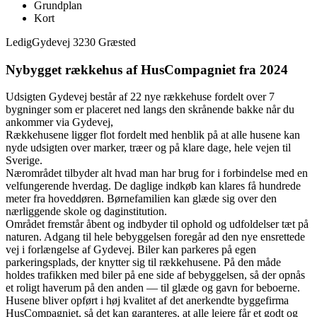
Grundplan
Kort
Ledig
Gydevej 3230 Græsted
Nybygget rækkehus af HusCompagniet fra 2024
Udsigten Gydevej består af 22 nye rækkehuse fordelt over 7
bygninger som er placeret ned langs den skrånende bakke når du
ankommer via Gydevej,
Rækkehusene ligger flot fordelt med henblik på at alle husene kan
nyde udsigten over marker, træer og på klare dage, hele vejen til
Sverige.
Nærområdet tilbyder alt hvad man har brug for i forbindelse med en
velfungerende hverdag. De daglige indkøb kan klares få hundrede
meter fra hoveddøren. Børnefamilien kan glæde sig over den
nærliggende skole og daginstitution.
Området fremstår åbent og indbyder til ophold og udfoldelser tæt på
naturen. Adgang til hele bebyggelsen foregår ad den nye ensrettede
vej i forlængelse af Gydevej. Biler kan parkeres på egen
parkeringsplads, der knytter sig til rækkehusene. På den måde
holdes trafikken med biler på ene side af bebyggelsen, så der opnås
et roligt haverum på den anden — til glæde og gavn for beboerne.
Husene bliver opført i høj kvalitet af det anerkendte byggefirma
HusCompagniet, så det kan garanteres, at alle lejere får et godt og