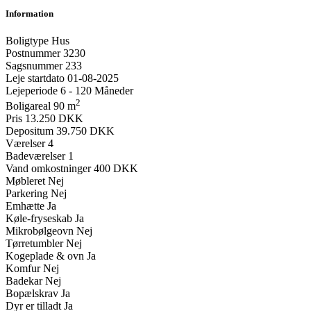
Information
Boligtype
Hus
Postnummer
3230
Sagsnummer
233
Leje startdato
01-08-2025
Lejeperiode
6 - 120 Måneder
2
Boligareal
90 m
Pris
13.250 DKK
Depositum
39.750 DKK
Værelser
4
Badeværelser
1
Vand omkostninger
400 DKK
Møbleret
Nej
Parkering
Nej
Emhætte
Ja
Køle-fryseskab
Ja
Mikrobølgeovn
Nej
Tørretumbler
Nej
Kogeplade & ovn
Ja
Komfur
Nej
Badekar
Nej
Bopælskrav
Ja
Dyr er tilladt
Ja