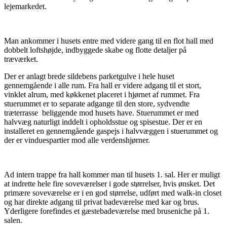
lejemarkedet.
Man ankommer i husets entre med videre gang til en flot hall med
dobbelt loftshøjde, indbyggede skabe og flotte detaljer på
træværket.
Der er anlagt brede sildebens parketgulve i hele huset
gennemgående i alle rum. Fra hall er videre adgang til et stort,
vinklet alrum, med køkkenet placeret i hjørnet af rummet. Fra
stuerummet er to separate adgange til den store, sydvendte
træterrasse beliggende mod husets have. Stuerummet er med
halvvæg naturligt inddelt i opholdsstue og spisestue. Der er en
installeret en gennemgående gaspejs i halvvæggen i stuerummet og
der er vinduespartier mod alle verdenshjørner.
Ad intern trappe fra hall kommer man til husets 1. sal. Her er muligt
at indrette hele fire soveværelser i gode størrelser, hvis ønsket. Det
primære soveværelse er i en god størrelse, udført med walk-in closet
og har direkte adgang til privat badeværelse med kar og brus.
Yderligere forefindes et gæstebadeværelse med bruseniche på 1.
salen.