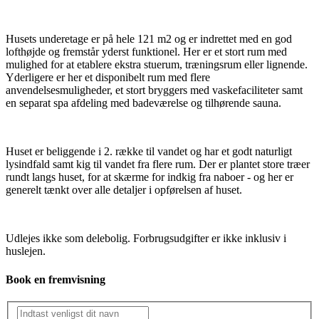
Husets underetage er på hele 121 m2 og er indrettet med en god
lofthøjde og fremstår yderst funktionel. Her er et stort rum med
mulighed for at etablere ekstra stuerum, træningsrum eller lignende.
Yderligere er her et disponibelt rum med flere
anvendelsesmuligheder, et stort bryggers med vaskefaciliteter samt
en separat spa afdeling med badeværelse og tilhørende sauna.
Huset er beliggende i 2. række til vandet og har et godt naturligt
lysindfald samt kig til vandet fra flere rum. Der er plantet store træer
rundt langs huset, for at skærme for indkig fra naboer - og her er
generelt tænkt over alle detaljer i opførelsen af huset.
Udlejes ikke som delebolig. Forbrugsudgifter er ikke inklusiv i
huslejen.
Book en fremvisning