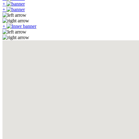
+
+
+