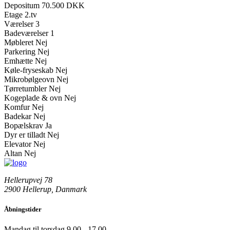
Depositum
70.500 DKK
Etage
2.tv
Værelser
3
Badeværelser
1
Møbleret
Nej
Parkering
Nej
Emhætte
Nej
Køle-fryseskab
Nej
Mikrobølgeovn
Nej
Tørretumbler
Nej
Kogeplade & ovn
Nej
Komfur
Nej
Badekar
Nej
Bopælskrav
Ja
Dyr er tilladt
Nej
Elevator
Nej
Altan
Nej
Hellerupvej 78
2900 Hellerup, Danmark
Åbningstider
Mandag til torsdag
9.00 - 17.00