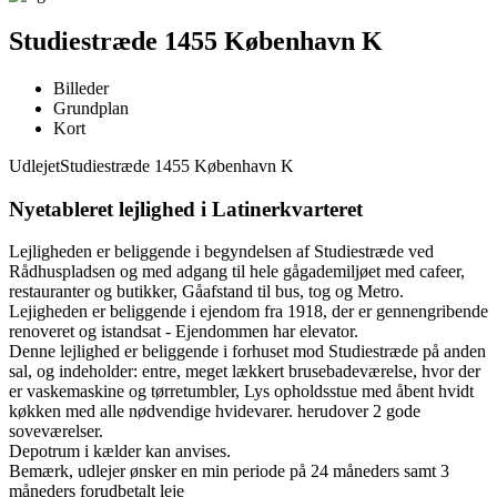
Studiestræde 1455 København K
Billeder
Grundplan
Kort
Udlejet
Studiestræde 1455 København K
Nyetableret lejlighed i Latinerkvarteret
Lejligheden er beliggende i begyndelsen af Studiestræde ved
Rådhuspladsen og med adgang til hele gågademiljøet med cafeer,
restauranter og butikker, Gåafstand til bus, tog og Metro.
Lejigheden er beliggende i ejendom fra 1918, der er gennengribende
renoveret og istandsat - Ejendommen har elevator.
Denne lejlighed er beliggende i forhuset mod Studiestræde på anden
sal, og indeholder: entre, meget lækkert brusebadeværelse, hvor der
er vaskemaskine og tørretumbler, Lys opholdsstue med åbent hvidt
køkken med alle nødvendige hvidevarer. herudover 2 gode
soveværelser.
Depotrum i kælder kan anvises.
Bemærk, udlejer ønsker en min periode på 24 måneders samt 3
måneders forudbetalt leje