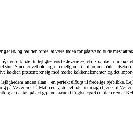
r gaden, og har den fordel at være inden for gåafstand til de mest attra
tré, der forbinder til lejlighedens badeværelse, et disponibelt rum o
bel stue. Stuen er velholdt og rummelig nok til at rumme både spisebord
sklusive køkken præsenterer sig med mørke køkkenelementer, og det impo
 lejlighedens anden altan – en perfekt tilflugt til fredelige øjeblikke.
ring på Vesterbro. På Matthæusgade befinder man sig i hjertet af Vester
 Samtidig er det tæt på det grønne byrum i Enghaveparken, der er en af