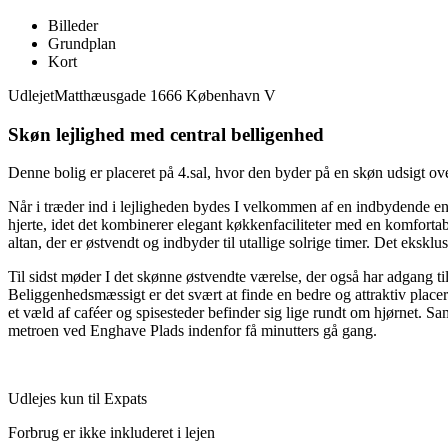
Billeder
Grundplan
Kort
Udlejet
Matthæusgade 1666 København V
Skøn lejlighed med central belligenhed
Denne bolig er placeret på 4.sal, hvor den byder på en skøn udsigt ove
Når i træder ind i lejligheden bydes I velkommen af en indbydende en
hjerte, idet det kombinerer elegant køkkenfaciliteter med en komforta
altan, der er østvendt og indbyder til utallige solrige timer. Det ek
Til sidst møder I det skønne østvendte værelse, der også har adgang til
Beliggenhedsmæssigt er det svært at finde en bedre og attraktiv place
et væld af caféer og spisesteder befinder sig lige rundt om hjørnet.
metroen ved Enghave Plads indenfor få minutters gå gang.
Udlejes kun til Expats
Forbrug er ikke inkluderet i lejen