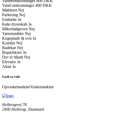
Varmeomkostninger
800 DKK
Vand omkostninger
400 DKK
Møbleret
Nej
Parkering
Nej
Emhætte
Ja
Køle-fryseskab
Ja
Mikrobølgeovn
Nej
Tørretumbler
Nej
Kogeplade & ovn
Ja
Komfur
Nej
Badekar
Nej
Bopælskrav
Ja
Dyr er tilladt
Nej
Elevator
Ja
Altan
Ja
Godt at vide
Opvaskemaskine
Vaskemaskine
Hellerupvej 78
2900 Hellerup, Danmark