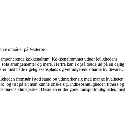
ktive områder på Vesterbro.
g det imponerende køkkenalrum. Køkkenalrummet udgør lejlighedens
, sofa arrangementer og mere. Herfra kan I også træde ud på en dejlig
nerer med både rigelig skabsplads og velfungerende hårde hvidevarer.
 Lejligheden fremstår i god stand og udmærker sig med mange kvaliteter.
bro, og tæt på alt man kunne ønske sig. Indkøbsmuligheder, fitness og
 Københavns klimaparker. Desuden er der gode transportmuligheder, med