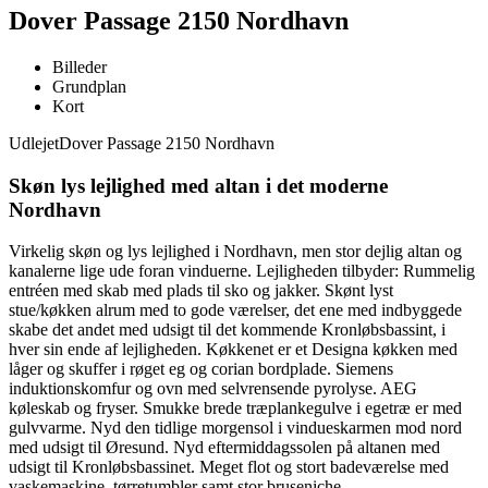
Dover Passage 2150 Nordhavn
Billeder
Grundplan
Kort
Udlejet
Dover Passage 2150 Nordhavn
Skøn lys lejlighed med altan i det moderne
Nordhavn
Virkelig skøn og lys lejlighed i Nordhavn, men stor dejlig altan og
kanalerne lige ude foran vinduerne. Lejligheden tilbyder: Rummelig
entréen med skab med plads til sko og jakker. Skønt lyst
stue/køkken alrum med to gode værelser, det ene med indbyggede
skabe det andet med udsigt til det kommende Kronløbsbassint, i
hver sin ende af lejligheden. Køkkenet er et Designa køkken med
låger og skuffer i røget eg og corian bordplade. Siemens
induktionskomfur og ovn med selvrensende pyrolyse. AEG
køleskab og fryser. Smukke brede træplankegulve i egetræ er med
gulvvarme. Nyd den tidlige morgensol i vindueskarmen mod nord
med udsigt til Øresund. Nyd eftermiddagssolen på altanen med
udsigt til Kronløbsbassinet. Meget flot og stort badeværelse med
vaskemaskine, tørretumbler samt stor bruseniche.