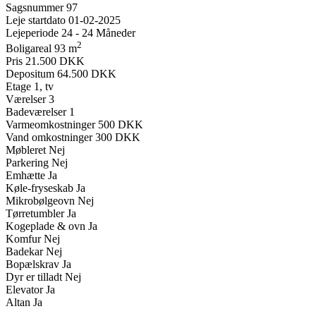
Sagsnummer
97
Leje startdato
01-02-2025
Lejeperiode
24 - 24 Måneder
2
Boligareal
93 m
Pris
21.500 DKK
Depositum
64.500 DKK
Etage
1, tv
Værelser
3
Badeværelser
1
Varmeomkostninger
500 DKK
Vand omkostninger
300 DKK
Møbleret
Nej
Parkering
Nej
Emhætte
Ja
Køle-fryseskab
Ja
Mikrobølgeovn
Nej
Tørretumbler
Ja
Kogeplade & ovn
Ja
Komfur
Nej
Badekar
Nej
Bopælskrav
Ja
Dyr er tilladt
Nej
Elevator
Ja
Altan
Ja