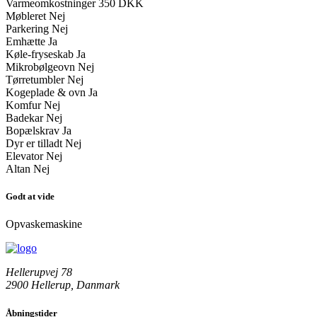
Varmeomkostninger
350 DKK
Møbleret
Nej
Parkering
Nej
Emhætte
Ja
Køle-fryseskab
Ja
Mikrobølgeovn
Nej
Tørretumbler
Nej
Kogeplade & ovn
Ja
Komfur
Nej
Badekar
Nej
Bopælskrav
Ja
Dyr er tilladt
Nej
Elevator
Nej
Altan
Nej
Godt at vide
Opvaskemaskine
Hellerupvej 78
2900 Hellerup, Danmark
Åbningstider