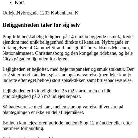
Kort
Udlejet
Nybrogade 1203 København K
Beliggenheden taler for sig selv
Pragtfuld herskabelig lejlighed på 145 m2 beliggende i smuk, fredet
ejendom med unik beliggenhed direkte til kanalen. Nybrogade er
forlængelsen af Gammel Strand. udsigt til Thorvaldsens Museum,
Nationalmuseet, Christiansborg og den kongelige ridebane, og hele
Citys gågademiljø uden for døren.
Lejligheden er højloftet, med høje træpaneler og smuk stukatur. Der
er 2 stuer mod kanalen, spisestue og soveværelse (men lejer kan jo
indrette efter eget behov) stort spisekøkken samt brusebadeværelse.
Lejligheden er i virkeligheden 25 m2 større, men en lille
studiolejlighed på 25 m2 udlejes separat.
Så badeværelse med kar , mellemstue og værelse til venstre på
plantegningen er ikke en del af lejemåleet.
Boligen kan lejes foren periode mellem 6 og 12 måneder eller efter
nærmere forhandling.