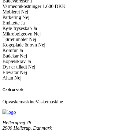
Badeværelser
1
Varmeomkostninger
1.600 DKK
Møbleret
Nej
Parkering
Nej
Emhætte
Ja
Køle-fryseskab
Ja
Mikrobølgeovn
Nej
Tørretumbler
Nej
Kogeplade & ovn
Nej
Komfur
Ja
Badekar
Nej
Bopælskrav
Ja
Dyr er tilladt
Nej
Elevator
Nej
Altan
Nej
Godt at vide
Opvaskemaskine
Vaskemaskine
Hellerupvej 78
2900 Hellerup, Danmark