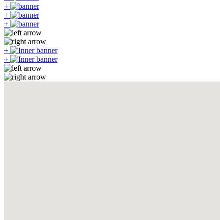
+
+
+
+
+