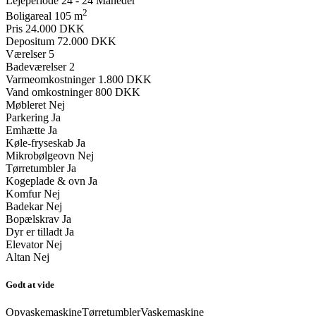
Lejeperiode
24 - 24 Måneder
2
Boligareal
105 m
Pris
24.000 DKK
Depositum
72.000 DKK
Værelser
5
Badeværelser
2
Varmeomkostninger
1.800 DKK
Vand omkostninger
800 DKK
Møbleret
Nej
Parkering
Ja
Emhætte
Ja
Køle-fryseskab
Ja
Mikrobølgeovn
Nej
Tørretumbler
Ja
Kogeplade & ovn
Ja
Komfur
Nej
Badekar
Nej
Bopælskrav
Ja
Dyr er tilladt
Ja
Elevator
Nej
Altan
Nej
Godt at vide
Opvaskemaskine
Tørretumbler
Vaskemaskine