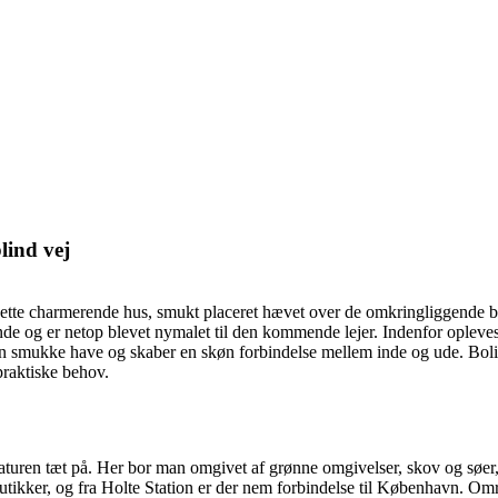
lind vej
er dette charmerende hus, smukt placeret hævet over de omkringliggende bo
de og er netop blevet nymalet til den kommende lejer. Indenfor opleve
en smukke have og skaber en skøn forbindelse mellem inde og ude. Bol
praktiske behov.
ed naturen tæt på. Her bor man omgivet af grønne omgivelser, skov og sø
ikker, og fra Holte Station er der nem forbindelse til København. Områ