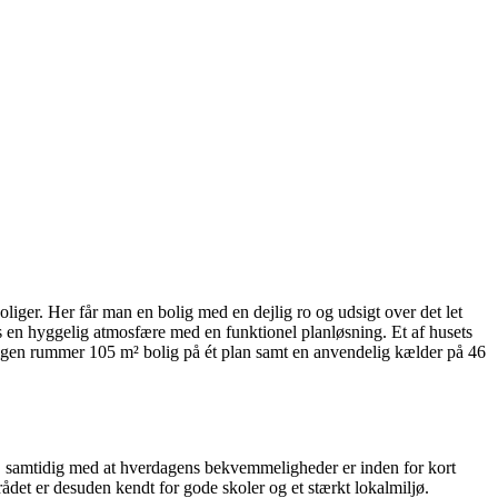
liger. Her får man en bolig med en dejlig ro og udsigt over det let
s en hyggelig atmosfære med en funktionel planløsning. Et af husets
igen rummer 105 m² bolig på ét plan samt en anvendelig kælder på 46
er, samtidig med at hverdagens bekvemmeligheder er inden for kort
det er desuden kendt for gode skoler og et stærkt lokalmiljø.