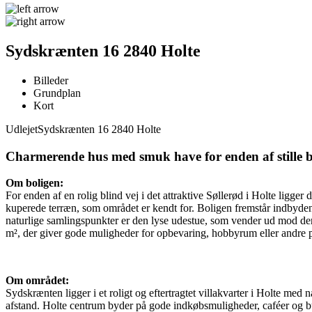
Sydskrænten 16 2840 Holte
Billeder
Grundplan
Kort
Udlejet
Sydskrænten 16 2840 Holte
Charmerende hus med smuk have for enden af stille b
Om boligen:
For enden af en rolig blind vej i det attraktive Søllerød i Holte ligg
kuperede terræn, som området er kendt for. Boligen fremstår indbyden
naturlige samlingspunkter er den lyse udestue, som vender ud mod d
m², der giver gode muligheder for opbevaring, hobbyrum eller andre 
Om området:
Sydskrænten ligger i et roligt og eftertragtet villakvarter i Holte m
afstand. Holte centrum byder på gode indkøbsmuligheder, caféer og but