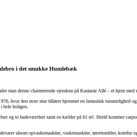
badebro i det smukke Humlebæk
nder man denne charmerende ejendom på Kastanie Allé – et hjem med mas
76, hvor den store stue tilfører hjemmet en fantastisk rummelighed og e
 i hele boligen.
lser og to badeværelser samt en kælder på 61 m². Hertil kommer carpor
videvarer såsom opvaskemaskine, vaskemaskine, tørretumbler, komfur o