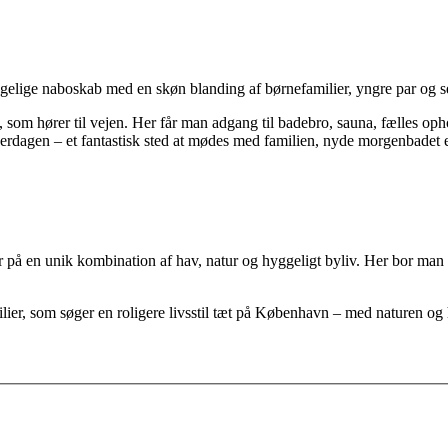
g hyggelige naboskab med en skøn blanding af børnefamilier, yngre par 
som hører til vejen. Her får man adgang til badebro, sauna, fælles op
hverdagen – et fantastisk sted at mødes med familien, nyde morgenbadet 
på en unik kombination af hav, natur og hyggeligt byliv. Her bor man t
lier, som søger en roligere livsstil tæt på København – med naturen og 