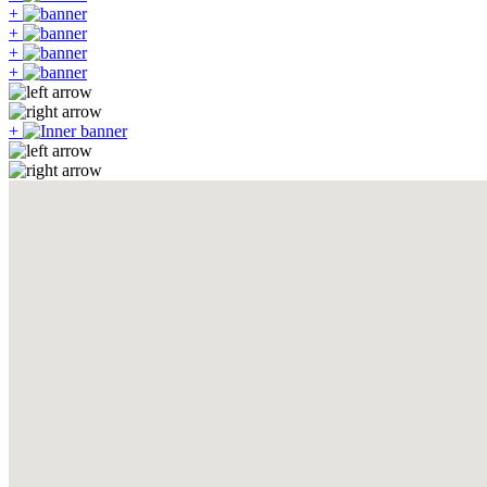
+
+
+
+
+