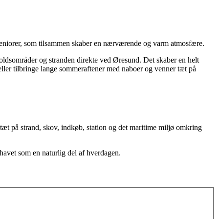
og seniorer, som tilsammen skaber en nærværende og varm atmosfære.
holdsområder og stranden direkte ved Øresund. Det skaber en helt
eller tilbringe lange sommeraftener med naboer og venner tæt på
æt på strand, skov, indkøb, station og det maritime miljø omkring
havet som en naturlig del af hverdagen.