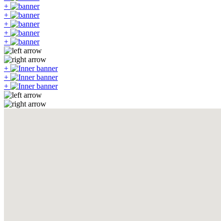
+
+
+
+
+
+
+
+