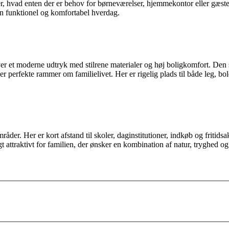
hvad enten der er behov for børneværelser, hjemmekontor eller gæstea
en funktionel og komfortabel hverdag.
r et moderne udtryk med stilrene materialer og høj boligkomfort. Den sto
erfekte rammer om familielivet. Her er rigelig plads til både leg, bold
mråder. Her er kort afstand til skoler, daginstitutioner, indkøb og fritid
 attraktivt for familien, der ønsker en kombination af natur, tryghed 