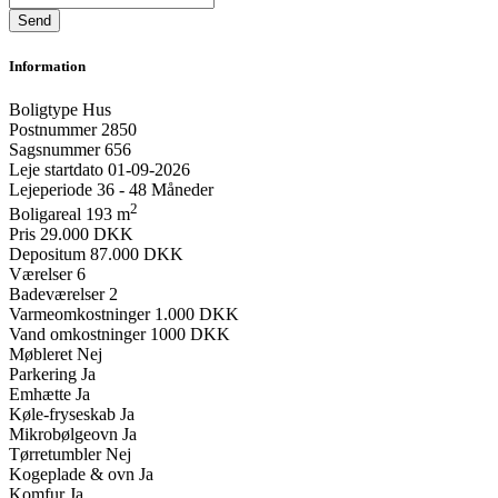
Information
Boligtype
Hus
Postnummer
2850
Sagsnummer
656
Leje startdato
01-09-2026
Lejeperiode
36 - 48 Måneder
2
Boligareal
193 m
Pris
29.000 DKK
Depositum
87.000 DKK
Værelser
6
Badeværelser
2
Varmeomkostninger
1.000 DKK
Vand omkostninger
1000 DKK
Møbleret
Nej
Parkering
Ja
Emhætte
Ja
Køle-fryseskab
Ja
Mikrobølgeovn
Ja
Tørretumbler
Nej
Kogeplade & ovn
Ja
Komfur
Ja