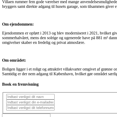
Villaen rummer fem gode værelser med mange anvendelsesmuligheder, 
bryggers samt direkte adgang til husets garage, som tilsammen giver 
Om ejendommen:
Ejendommen er opført i 2013 og blev moderniseret i 2021, hvilket give
sommerhalvåret, mens den solrige og ugenerede have på 881 m² danner p
omgivelser skaber en fredelig og privat atmosfære.
Om området:
Boligen ligger i et roligt og attraktivt villakvarter omgivet af grønne o
Samtidig er der nem adgang til København, hvilket gør området særligt
Book en fremvisning