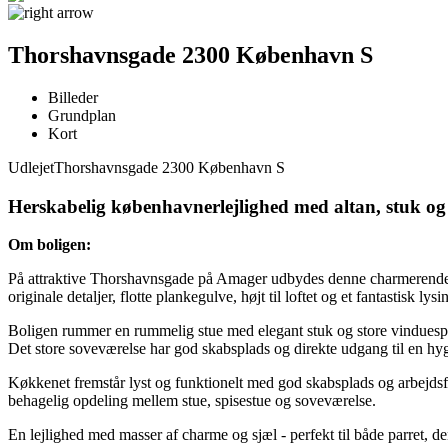
Thorshavnsgade 2300 København S
Billeder
Grundplan
Kort
Udlejet
Thorshavnsgade 2300 København S
Herskabelig københavnerlejlighed med altan, stuk og 
Om boligen:
På attraktive Thorshavnsgade på Amager udbydes denne charmerende 
originale detaljer, flotte plankegulve, højt til loftet og et fantastisk
Boligen rummer en rummelig stue med elegant stuk og store vinduespar
Det store soveværelse har god skabsplads og direkte udgang til en hyg
Køkkenet fremstår lyst og funktionelt med god skabsplads og arbejdsf
behagelig opdeling mellem stue, spisestue og soveværelse.
En lejlighed med masser af charme og sjæl - perfekt til både parret, d