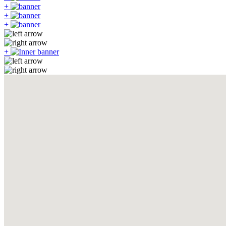
+
+
+
+