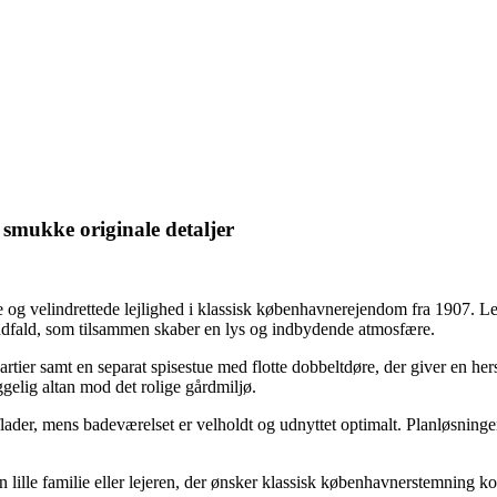
smukke originale detaljer
og velindrettede lejlighed i klassisk københavnerejendom fra 1907. L
 lysindfald, som tilsammen skaber en lys og indbydende atmosfære.
tier samt en separat spisestue med flotte dobbeltdøre, der giver en h
gelig altan mod det rolige gårdmiljø.
lader, mens badeværelset er velholdt og udnyttet optimalt. Planløsnin
en lille familie eller lejeren, der ønsker klassisk københavnerstemning 