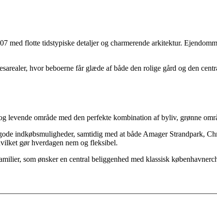
 med flotte tidstypiske detaljer og charmerende arkitektur. Ejendomm
sarealer, hvor beboerne får glæde af både den rolige gård og den centra
 og levende område med den perfekte kombination af byliv, grønne om
 gode indkøbsmuligheder, samtidig med at både Amager Strandpark, Chris
hvilket gør hverdagen nem og fleksibel.
familier, som ønsker en central beliggenhed med klassisk københavnerchar