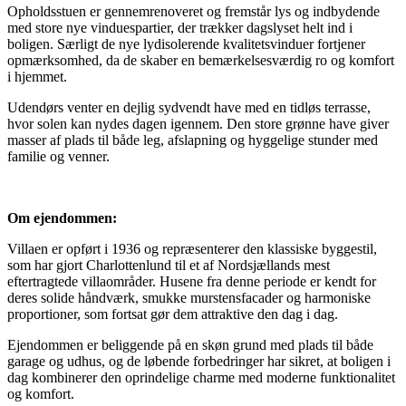
Opholdsstuen er gennemrenoveret og fremstår lys og indbydende
med store nye vinduespartier, der trækker dagslyset helt ind i
boligen. Særligt de nye lydisolerende kvalitetsvinduer fortjener
opmærksomhed, da de skaber en bemærkelsesværdig ro og komfort
i hjemmet.
Udendørs venter en dejlig sydvendt have med en tidløs terrasse,
hvor solen kan nydes dagen igennem. Den store grønne have giver
masser af plads til både leg, afslapning og hyggelige stunder med
familie og venner.
Om ejendommen:
Villaen er opført i 1936 og repræsenterer den klassiske byggestil,
som har gjort Charlottenlund til et af Nordsjællands mest
eftertragtede villaområder. Husene fra denne periode er kendt for
deres solide håndværk, smukke murstensfacader og harmoniske
proportioner, som fortsat gør dem attraktive den dag i dag.
Ejendommen er beliggende på en skøn grund med plads til både
garage og udhus, og de løbende forbedringer har sikret, at boligen i
dag kombinerer den oprindelige charme med moderne funktionalitet
og komfort.