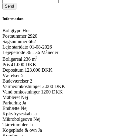
Information
Boligtype
Hus
Postnummer
2920
Sagsnummer
662
Leje startdato
01-08-2026
Lejeperiode
36 - 36 Måneder
2
Boligareal
236 m
Pris
41.000 DKK
Depositum
123.000 DKK
Værelser
5
Badeværelser
2
Varmeomkostninger
2.000 DKK
Vand omkostninger
1200 DKK
Møbleret
Nej
Parkering
Ja
Emhætte
Nej
Køle-fryseskab
Ja
Mikrobølgeovn
Nej
Tørretumbler
Ja
Kogeplade & ovn
Ja
Komfur
Ja