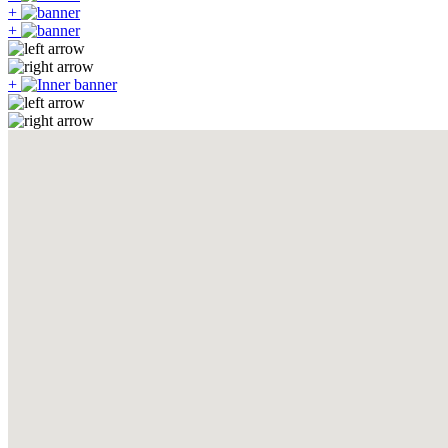
+
+
+