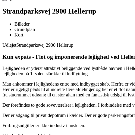
Strandparksvej 2900 Hellerup
Billeder
Grundplan
Kort
Udlejet
Strandparksvej 2900 Hellerup
Kun expats - Flot og imponerende lejlighed ved Hell
Lejligheden er yderst attraktivt beliggende ved lystbåde havnen i H
lejligheden på 1. salen står klar til indflytning.
Man ankommer i lejlighedens entre med indbygget skab. Herfra er vide
Her er rigeligt plads til at indrette flere afdelinger og her er et flot
fra stuerummet udgang til en stor altan med en fantastisk udsigt til ly
Der forefindes to gode soveværelser i lejligheden. I forbindelse med v
Der er adgang til privat depotrum i kælder. Der er gode parkeringsfor
Forbrugsudgifter er ikke inklusiv i huslejen.