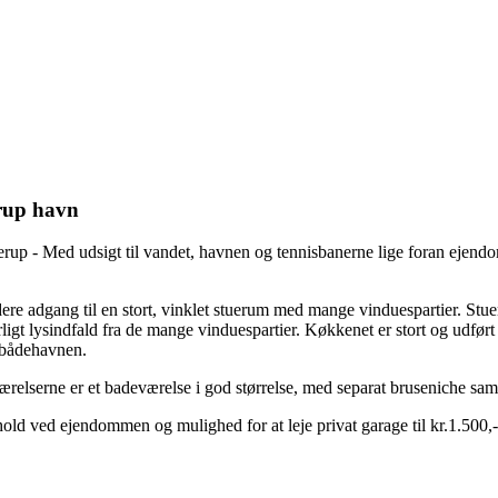
erup havn
ellerup - Med udsigt til vandet, havnen og tennisbanerne lige foran e
re adgang til en stort, vinklet stuerum med mange vinduespartier. Stue
 naturligt lysindfald fra de mange vinduespartier. Køkkenet er stort og ud
stbådehavnen.
ærelserne er et badeværelse i god størrelse, med separat bruseniche samt 
hold ved ejendommen og mulighed for at leje privat garage til kr.1.500,-