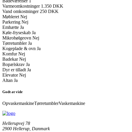
Badeværelser
1
Varmeomkostninger
1.350 DKK
Vand omkostninger
250 DKK
Møbleret
Nej
Parkering
Nej
Emhætte
Ja
Køle-fryseskab
Ja
Mikrobølgeovn
Nej
Tørretumbler
Ja
Kogeplade & ovn
Ja
Komfur
Nej
Badekar
Nej
Bopælskrav
Ja
Dyr er tilladt
Ja
Elevator
Nej
Altan
Ja
Godt at vide
Opvaskemaskine
Tørretumbler
Vaskemaskine
Hellerupvej 78
2900 Hellerup, Danmark