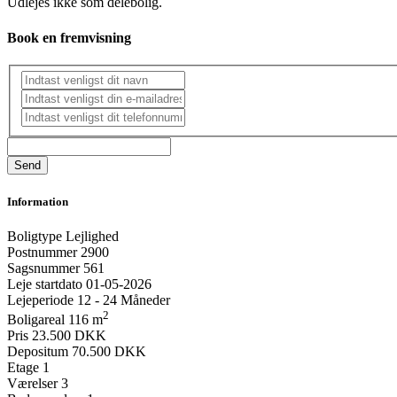
Udlejes ikke som delebolig.
Book en fremvisning
Information
Boligtype
Lejlighed
Postnummer
2900
Sagsnummer
561
Leje startdato
01-05-2026
Lejeperiode
12 - 24 Måneder
2
Boligareal
116 m
Pris
23.500 DKK
Depositum
70.500 DKK
Etage
1
Værelser
3