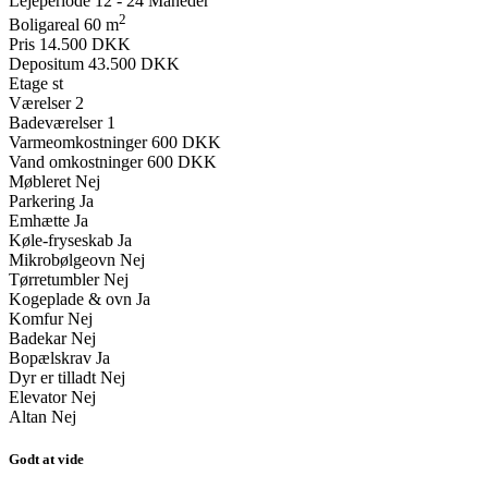
Lejeperiode
12 - 24 Måneder
2
Boligareal
60 m
Pris
14.500 DKK
Depositum
43.500 DKK
Etage
st
Værelser
2
Badeværelser
1
Varmeomkostninger
600 DKK
Vand omkostninger
600 DKK
Møbleret
Nej
Parkering
Ja
Emhætte
Ja
Køle-fryseskab
Ja
Mikrobølgeovn
Nej
Tørretumbler
Nej
Kogeplade & ovn
Ja
Komfur
Nej
Badekar
Nej
Bopælskrav
Ja
Dyr er tilladt
Nej
Elevator
Nej
Altan
Nej
Godt at vide