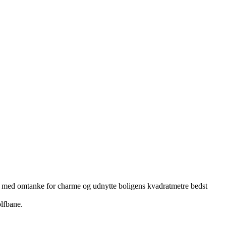
r og med omtanke for charme og udnytte boligens kvadratmetre bedst
olfbane.