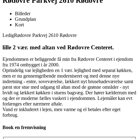
Rødovre Parkvej 2610 Rødovre
Billeder
Grundplan
Kort
Ledig
Rødovre Parkvej 2610 Rødovre
lille 2 vær. med altan ved Rødovre Centeret.
Ejendommen er beliggende få min fra Rødovre Centeret i ejendom
fra 1974 ombygget i år 2000.
Oprindelig var lejligheden en 1 vær. lejlighed med separat køkken,
men er nu gennemgribende moderniseret og med denne nye
indretning - entre, soveværelse, lækkert nyt brusebadeværelse samt
pænt stor stue med udgang til altan mod de grønne områder - nyt
hvidt og lækkert køkken i stuens bagvæg. Der hører kælderrum med
og der er moderne fælles vaskeri i ejendommen. Lejemålet kan evt
forlænges efter nærmere aftale.
Vand er inkluderet i lejen, men varme og el betales efter eget
forbrug.
Book en fremvisning