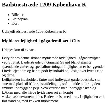
Badstuestræde 1209 København K
Billeder
Grundplan
Kort
Udlejet
Badstuestræde 1209 København K
Møbleret lejlighed i gågademiljøet i City
Udlejes kun til expats.
I city findes denne skønne møblerede bylejlighed i gågademiljøet
ved Strøget, Læderstræde og Gammel Strand blandt mange
spændende cafeer og specialforretninger. Lejligheden er beliggende
i fredet ejendom og har et godt lysindfald og udsigt over byens tage
og tårne.
Lejligheden indeholder: Entré med indbygget garderobeskab, stor
stue med plads til både spiseafdeling og sofaområde omkring den
smukke indbyggede pejs. Soveværelse med indbygget skab og
køkken med alle hårde hvidevarer og en kombi
vaskemaskine/tørretumbler. Badeværelse med brus. Lejligheden er i
flot stand og med lækkert møblement.