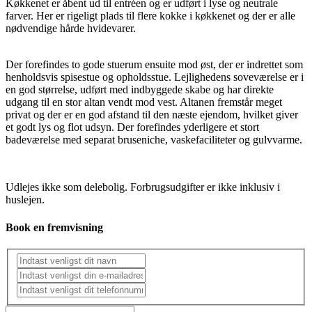
Køkkenet er åbent ud til entréen og er udført i lyse og neutrale
farver. Her er rigeligt plads til flere kokke i køkkenet og der er alle
nødvendige hårde hvidevarer.
Der forefindes to gode stuerum ensuite mod øst, der er indrettet som
henholdsvis spisestue og opholdsstue. Lejlighedens soveværelse er i
en god størrelse, udført med indbyggede skabe og har direkte
udgang til en stor altan vendt mod vest. Altanen fremstår meget
privat og der er en god afstand til den næste ejendom, hvilket giver
et godt lys og flot udsyn. Der forefindes yderligere et stort
badeværelse med separat bruseniche, vaskefaciliteter og gulvvarme.
Udlejes ikke som delebolig. Forbrugsudgifter er ikke inklusiv i
huslejen.
Book en fremvisning