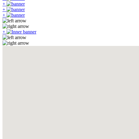
+
+
+
+