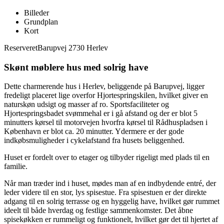
Billeder
Grundplan
Kort
Reserveret
Barupvej 2730 Herlev
Skønt møblere hus med solrig have
Dette charmerende hus i Herlev, beliggende på Barupvej, ligger
fredeligt placeret lige overfor Hjortespringskilen, hvilket giver en
naturskøn udsigt og masser af ro. Sportsfaciliteter og
Hjortespringsbadet svømmehal er i gå afstand og der er blot 5
minutters kørsel til motorvejen hvorfra kørsel til Rådhuspladsen i
København er blot ca. 20 minutter. Ydermere er der gode
indkøbsmuligheder i cykelafstand fra husets beliggenhed.
Huset er fordelt over to etager og tilbyder rigeligt med plads til en
familie.
Når man træder ind i huset, mødes man af en indbydende entré, der
leder videre til en stor, lys spisestue. Fra spisestuen er der direkte
adgang til en solrig terrasse og en hyggelig have, hvilket gør rummet
ideelt til både hverdag og festlige sammenkomster. Det åbne
spisekøkken er rummeligt og funktionelt, hvilket gør det til hjertet af