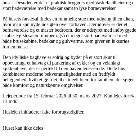
huset. Desuden er der et praktisk bryggers med vaskefaciliteter og et
stort badeværelse med badekar samt to lyse børneværelser.
På husets førstesal findes en rummelig stue med udgang til en altan,
hvor man kan nyde udsigten over forhaven. Derudover er der et
børneværelse og et master bedroom, der er udstyret med indbyggede
skabe. Førstesalen rummer også et meget stort badeværelse med
både brusekabine, badekar og gulvvarme, som giver en luksuriøs
fornemmelse.
Den idylliske baghave er solrig og byder på et stort skur til
opbevaring, et halvtag til parkering af cykler og en velanlagt
køkkenhave, der er perfekt til den haveinteresserede. Dette hus
kombinerer moderne bekvemmeligheder med en fredfyldt
beliggenhed, hvilket gør det til et ideelt hjem for familien, der søger
både komfort og naturskønne omgivelser.
Lejeperiode fra 15. februar 2026 til 30. marts 2027. Kan lejes for 6-
13 mdr.
Huslejen inkluderer ikke forbrugsudgifter.
Huset kan ikke deles