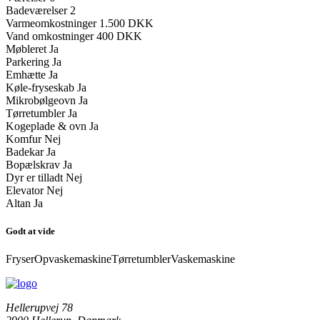
Badeværelser
2
Varmeomkostninger
1.500 DKK
Vand omkostninger
400 DKK
Møbleret
Ja
Parkering
Ja
Emhætte
Ja
Køle-fryseskab
Ja
Mikrobølgeovn
Ja
Tørretumbler
Ja
Kogeplade & ovn
Ja
Komfur
Nej
Badekar
Ja
Bopælskrav
Ja
Dyr er tilladt
Nej
Elevator
Nej
Altan
Ja
Godt at vide
Fryser
Opvaskemaskine
Tørretumbler
Vaskemaskine
Hellerupvej 78