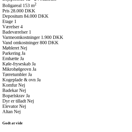
2
Boligareal
153 m
Pris
28.000 DKK
Depositum
84.000 DKK
Etage
1
Værelser
4
Badeværelser
1
Varmeomkostninger
1.900 DKK
Vand omkostninger
800 DKK
Møbleret
Nej
Parkering
Ja
Emhætte
Ja
Køle-fryseskab
Ja
Mikrobølgeovn
Ja
Tørretumbler
Ja
Kogeplade & ovn
Ja
Komfur
Nej
Badekar
Nej
Bopælskrav
Ja
Dyr er tilladt
Nej
Elevator
Nej
Altan
Nej
Godt at vide