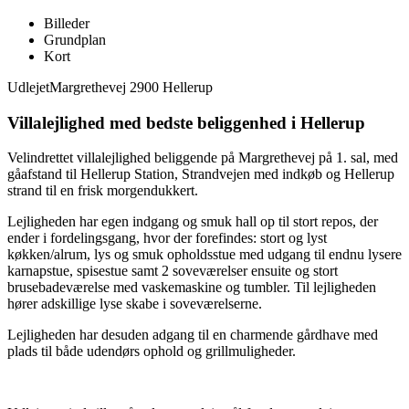
Billeder
Grundplan
Kort
Udlejet
Margrethevej 2900 Hellerup
Villalejlighed med bedste beliggenhed i Hellerup
Velindrettet villalejlighed beliggende på Margrethevej på 1. sal, med
gåafstand til Hellerup Station, Strandvejen med indkøb og Hellerup
strand til en frisk morgendukkert.
Lejligheden har egen indgang og smuk hall op til stort repos, der
ender i fordelingsgang, hvor der forefindes: stort og lyst
køkken/alrum, lys og smuk opholdsstue med udgang til endnu lysere
karnapstue, spisestue samt 2 soveværelser ensuite og stort
brusebadeværelse med vaskemaskine og tumbler. Til lejligheden
hører adskillige lyse skabe i soveværelserne.
Lejligheden har desuden adgang til en charmende gårdhave med
plads til både udendørs ophold og grillmuligheder.